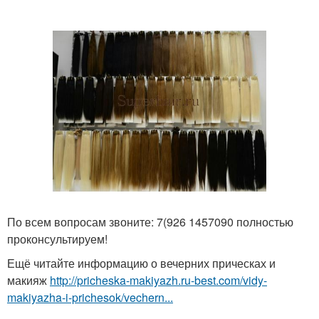
По всем вопросам звоните: 7(926 1457090 полностью
проконсультируем!
Ещё читайте информацию о вечерних прическах и
макияж
http://pricheska-makiyazh.ru-best.com/vidy-
makiyazha-i-prichesok/vechern...