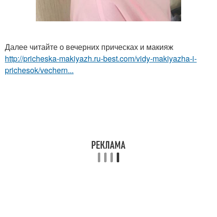
Далее читайте о вечерних прическах и макияж
http://pricheska-makiyazh.ru-best.com/vidy-makiyazha-i-
prichesok/vechern...