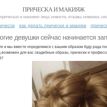
ПРИЧЕСКА И МАКИЯЖ
прическах и макияже лица, новости, отзывы, новинки, сек
ичесок
как делать прически и макияж
причес
огие девушки сейчас начинается за
е и мы вместе определимся с вашим образом буду рада по
 возможен для вас свадебные образы, прически и профес
й?