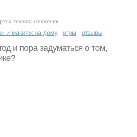
реты, техника нанесения
ки и макияж на дому
игры
отзывы
од и пора задуматься о том,
ике?