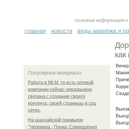
полезная информация о 
главная
новости
виды макияжа и пр
Дор
как
Вечер
Макия
Популярные материалы
Приче
Работа в MLM, то есть сетевой
Корре
компании сейчас неразрывно
Сваде
связана с создание своего
контента, своей страницы в соц
Выезж
сетях.
Выезд
На шанхайской премьере
Выезд
"Человека - Паука: Совершенно