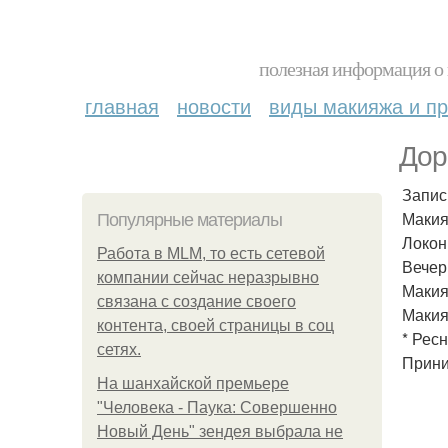
полезная информация о 
главная
новости
виды макияжа и пр
Дор
Запис
Макия
Популярные материалы
Локон
Работа в MLM, то есть сетевой
Вечер
компании сейчас неразрывно
Макия
связана с создание своего
Макия
контента, своей страницы в соц
* Ресн
сетях.
Прини
На шанхайской премьере
"Человека - Паука: Совершенно
Новый День" зендея выбрала не