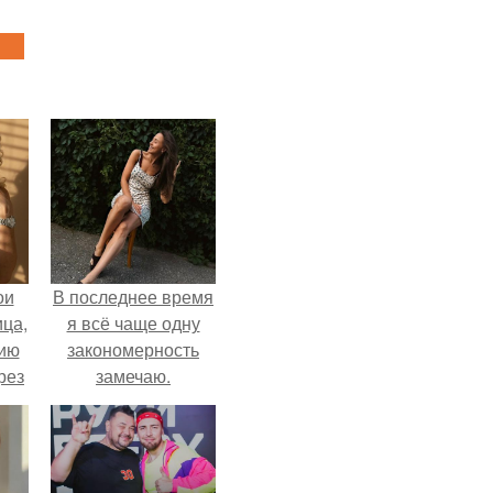
ои
В последнее время
ца,
я всё чаще одну
нию
закономерность
рез
замечаю.