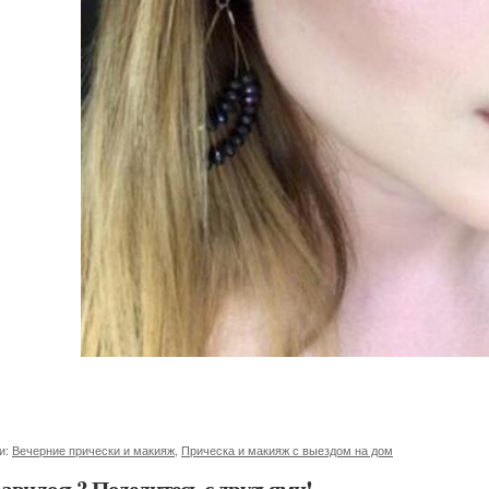
и:
Вечерние прически и макияж
,
Прическа и макияж с выездом на дом