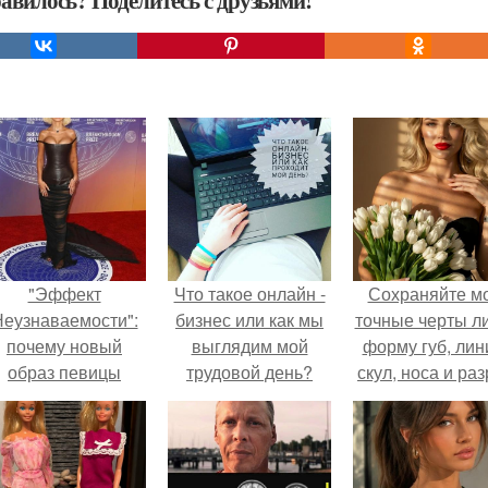
авилось? Поделитесь с друзьями!
"Эффект
Что такое онлайн -
Сохраняйте м
еузнаваемости":
бизнес или как мы
точные черты ли
почему новый
выглядим мой
форму губ, ли
образ певицы
трудовой день?
скул, носа и раз
вызвал споры о
глаз.
гранях
возможного?