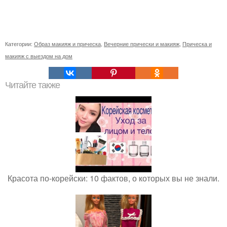
Категории:
Образ макияж и прическа
,
Вечерние прически и макияж
,
Прическа и
макияж с выездом на дом
Читайте также
Красота по-корейски: 10 фактов, о которых вы не знали.