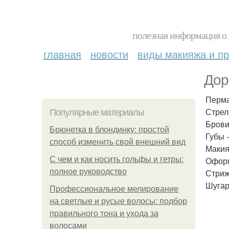
полезная информация о 
главная
новости
виды макияжа и пр
Дор
Перма
Стрел
Популярные материалы
Брови
Брюнетка в блондинку: простой
Губы -
способ изменить свой внешний вид
Макия
С чем и как носить гольфы и гетры:
Оформ
полное руководство
Стриж
Шугар
Профессиональное мелирование
на светлые и русые волосы: подбор
правильного тона и ухода за
волосами