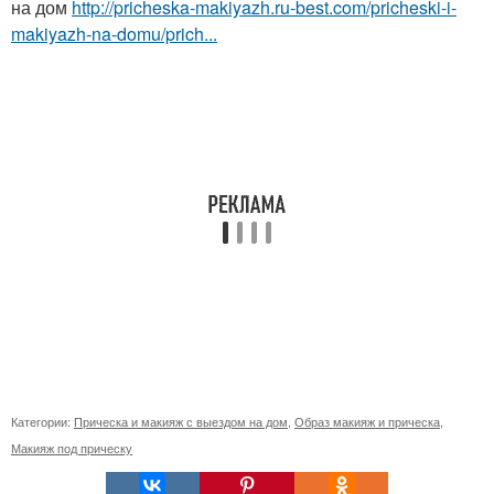
на дом
http://pricheska-makiyazh.ru-best.com/pricheski-i-
makiyazh-na-domu/prich...
Категории:
Прическа и макияж с выездом на дом
,
Образ макияж и прическа
,
Макияж под прическу