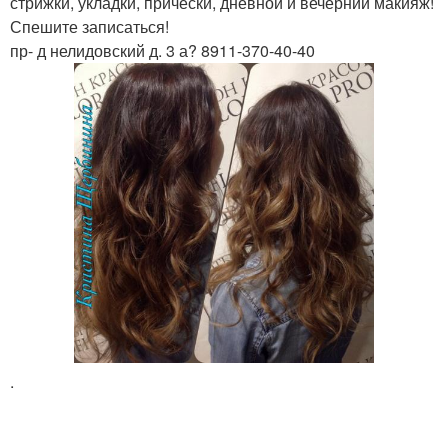
стрижки, укладки, прически, дневной и вечерний макияж!
Спешите записаться!
пр- д нелидовский д. 3 а? 8911-370-40-40
.