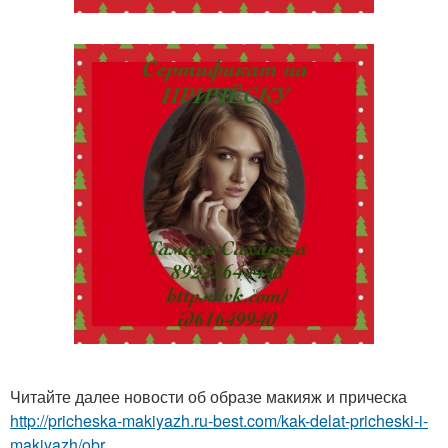
Читайте далее новости об образе макияж и прическа
http://pricheska-makiyazh.ru-best.com/kak-delat-pricheski-i-
makiyazh/obr...