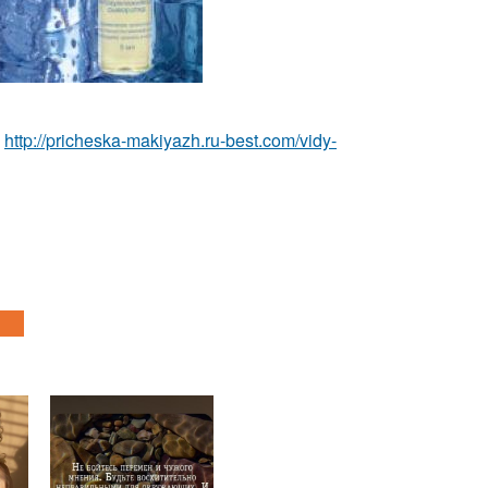
ь
http://pricheska-makiyazh.ru-best.com/vidy-