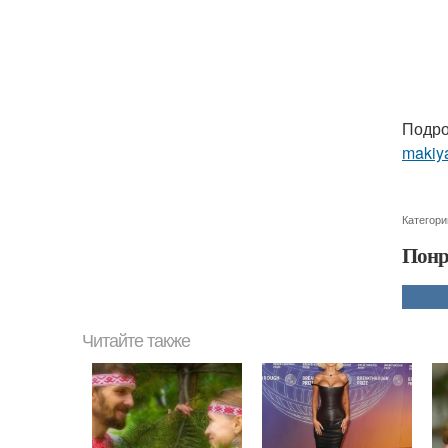
Подро
makiya
Категори
Понр
Читайте также