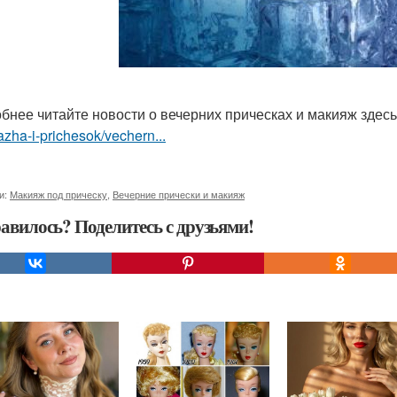
бнее читайте новости о вечерних прическах и макияж здес
zha-i-prichesok/vechern...
и:
Макияж под прическу
,
Вечерние прически и макияж
авилось? Поделитесь с друзьями!