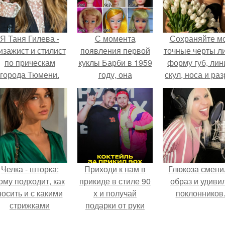
Я Таня Гилева -
С момента
Сохраняйте м
изажист и стилист
появления первой
точные черты ли
по прическам
куклы Барби в 1959
форму губ, ли
города Тюмени.
году, она
скул, носа и раз
значительно
глаз.
видоизменилась.
Челка - шторка:
Приходи к нам в
Глюкоза смени
ому подходит, как
прикиде в стиле 90
образ и удиви
носить и с какими
х и получай
поклонников
стрижками
подарки от руки
сочетать.
вверх!