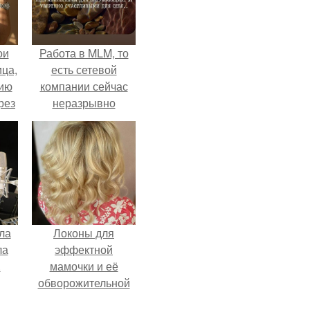
ои
Работа в MLM, то
ца,
есть сетевой
нию
компании сейчас
рез
неразрывно
связана с создание
своего контента,
своей страницы в
соц сетях.
ла
Локоны для
ла
эффектной
.
мамочки и её
обворожительной
дочурки.