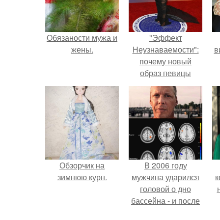
Обязаности мужа и
"Эффект
жены.
Неузнаваемости":
в
почему новый
образ певицы
вызвал споры о
гранях
возможного?
Обзорчик на
В 2006 году
зимнюю курн.
мужчина ударился
к
головой о дно
бассейна - и после
этого его жизнь