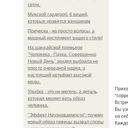
сетях.
Мужской гардероб: 6 вещей,
которые нравятся женщинам
Прическа - не просто волосы, а
мощный инструмент вашего стиля!
На шанхайской премьере
"Человека - Паука: Совершенно
Новый День" зендея выбрала не
просто очередной наряд, а
настоящий артефакт высокой
моды.
Прихо
Улыбка - это не мелочь, а деталь,
"сорр
которая меняет весь образ
Встре
человека.
Вы уз
"Эффект Неузнаваемости": почему
на себ
новый образ певицы вызвал споры
Каждо