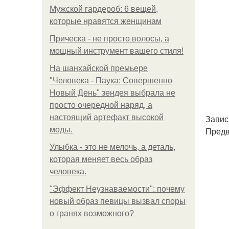
Мужской гардероб: 6 вещей,
которые нравятся женщинам
Прическа - не просто волосы, а
мощный инструмент вашего стиля!
На шанхайской премьере
"Человека - Паука: Совершенно
Новый День" зендея выбрала не
просто очередной наряд, а
настоящий артефакт высокой
Запис
моды.
Предв
Улыбка - это не мелочь, а деталь,
которая меняет весь образ
человека.
"Эффект Неузнаваемости": почему
новый образ певицы вызвал споры
о гранях возможного?