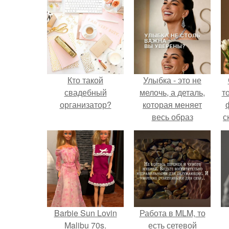
Кто такой
Улыбка - это не
свадебный
мелочь, а деталь,
т
организатор?
которая меняет
весь образ
с
человека.
Barbie Sun Lovin
Работа в MLM, то
Malibu 70s.
есть сетевой