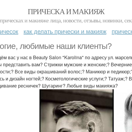
ПРИЧЕСКА И МАКИЯЖ
прическах и макияже лица, новости, отзывы, новинки, сек
ичесок
как делать прически и макияж
причес
огие, любимые наши клиенты?
ём вас у нас в Beauty Salon "Karolina" по адресу ул. марс
ы представить вам? Стрижки мужские и женские;? Вечерние
ости;? Все виды окрашиваний волос;? Маникюр и педикюр;? 
сь и дизайн ногтей;? Косметологические услуги;? Татуаж;? 
ивание ресничек? Шугаринг? Любые виды макияжа?