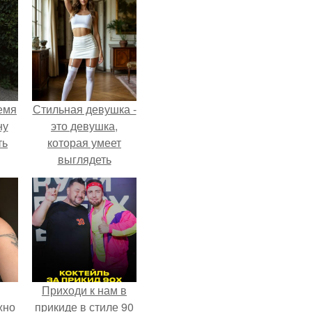
емя
Стильная девушка -
ну
это девушка,
ть
которая умеет
выглядеть
привлекательно и
элегантно в любои
ситуации.
Приходи к нам в
жно
прикиде в стиле 90