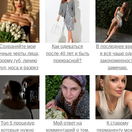
Сохраняйте мои
Как одеваться
В последнее вр
очные черты лица,
после 40 лет и быть
я всё чаще од
форму губ, линию
прекрасной?
закономернос
кул, носа и разрез
замечаю.
глаз.
Топ 5 процедур
Мой ответ на
К старому
которые нужно
комментарий о том,
перманенту мо