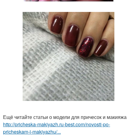
Ещё читайте статьи о модели для причесок и макияжа
http://pricheska-makiyazh.ru-best.com/novosti-po-
pricheskam-i-makiyazhu/...