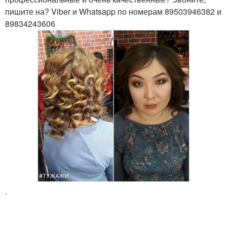
пишите на? Viber и Whatsapp по номерам 89503946382 и
89834243606
.