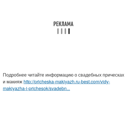
Подробнее читайте информацию о свадебных прическах
и макияж
http://pricheska-makiyazh.ru-best.com/vidy-
makiyazha-i-prichesok/svadebn...