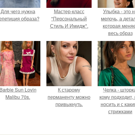
Для чего нужна
Мастер-класс
Улыбка - это 
епетиция образа?
"Персональный
мелочь, а детал
Стиль И Имидж".
которая меня
весь образ
человека.
Barbie Sun Lovin
К старому
Челка - шторк
Malibu 70s.
перманенту можно
кому подходит, 
привыкнуть.
носить и с как
стрижками
сочетать.