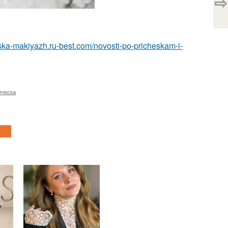
⇨
eska-makiyazh.ru-best.com/novosti-po-pricheskam-i-
ическа