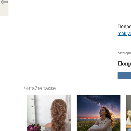
⇦
.
Подро
makiya
Категори
Понр
Читайте также