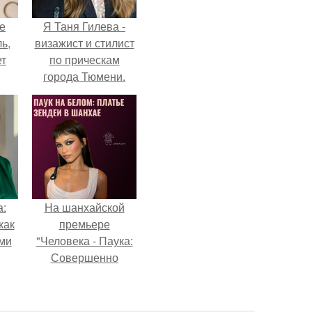
не
Я Таня Гилева -
ь,
визажист и стилист
ет
по прическам
города Тюмени.
а:
На шанхайской
как
премьере
ими
"Человека - Паука:
Совершенно
Новый День"
зендея выбрала не
просто очередной