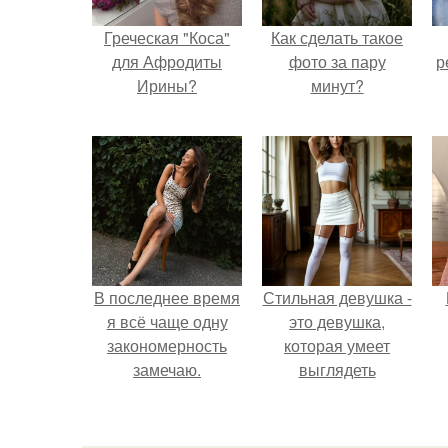
Греческая "Коса"
Как сделать такое
для Афродиты
фото за пару
р
Ирины?
минут?
В последнее время
Стильная девушка -
я всё чаще одну
это девушка,
закономерность
которая умеет
замечаю.
выглядеть
привлекательно и
элегантно в любои
ситуации.