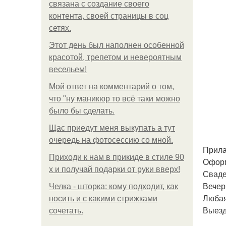
связана с создание своего
контента, своей страницы в соц
сетях.
Этот день был наполнен особенной
красотой, трепетом и невероятным
весельем!
Мой ответ на комментарий о том,
что "ну маникюр то всё таки можно
было бы сделать.
Щас приедут меня выкупать а тут
очередь на фотосессию со мной.
Прила
Приходи к нам в прикиде в стиле 90
Оформ
х и получай подарки от руки вверх!
Сваде
Вечер
Челка - шторка: кому подходит, как
Любая
носить и с какими стрижками
Выезд
сочетать.