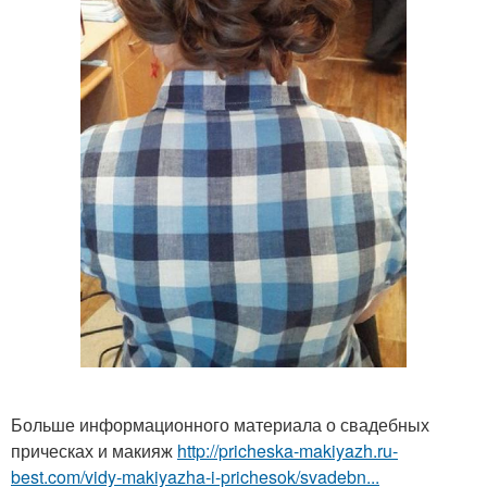
Больше информационного материала о свадебных
прическах и макияж
http://pricheska-makiyazh.ru-
best.com/vidy-makiyazha-i-prichesok/svadebn...