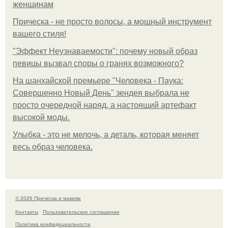
женщинам
Прическа - не просто волосы, а мощный инструмент
вашего стиля!
"Эффект Неузнаваемости": почему новый образ
певицы вызвал споры о гранях возможного?
На шанхайской премьере "Человека - Паука:
Совершенно Новый День" зендея выбрала не
просто очередной наряд, а настоящий артефакт
высокой моды.
Улыбка - это не мелочь, а деталь, которая меняет
весь образ человека.
© 2026 Прическа и макияж
Контакты
Пользовательское соглашение
Политика конфидециальности