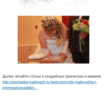
Далее читайте статьи о свадебных прическах и макияж
http://pricheska-makiyazh.ru-best.com/vidy-makiyazha-i-
prichesok/svadebn...