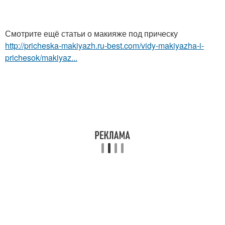
Смотрите ещё статьи о макияже под прическу
http://pricheska-makiyazh.ru-best.com/vidy-makiyazha-i-
prichesok/makiyaz...