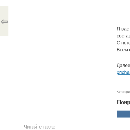
⇦
Я вас
соста
С нет
Всем 
Далее
priche
Категори
Понр
Читайте также