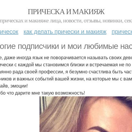
ПРИЧЕСКА И МАКИЯЖ
прическах и макияже лица, новости, отзывы, новинки, сек
ичесок
как делать прически и макияж
причес
огие подписчики и мои любимые нас
е, даже иногда язык не поворачивается называть своих дево
ически с каждой мы становимся близки и встречаемая не по 
аянно рада своей профессии, я безумно счастлива быть ча
ников и важных событий вашей жизни, на которые мы с ва
райв, эмоции!
бо что дарите мне такую возможность!