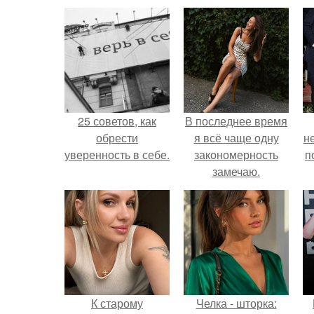
25 советов, как
В последнее время
обрести
я всё чаще одну
н
уверенность в себе.
закономерность
п
замечаю.
К старому
Челка - шторка: