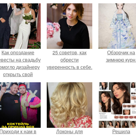
Как опоздание
25 советов, как
Обзорчик на
евесты на свадьбу
обрести
зимнюю курн
омогло дизайнеру
уверенность в себе.
открыть свой
бренд.
Приходи к нам в
Локоны для
Решила