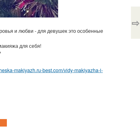
⇨
овья и любви - для девушек это особенные
макияжа для себя!
?
icheska-makiyazh.ru-best.com/vidy-makiyazha-i-