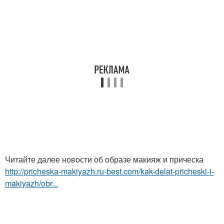
Читайте далее новости об образе макияж и прическа
http://pricheska-makiyazh.ru-best.com/kak-delat-pricheski-i-
makiyazh/obr...