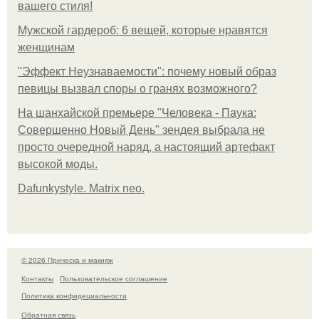
вашего стиля!
Мужской гардероб: 6 вещей, которые нравятся
женщинам
"Эффект Неузнаваемости": почему новый образ
певицы вызвал споры о гранях возможного?
На шанхайской премьере "Человека - Паука:
Совершенно Новый День" зендея выбрала не
просто очередной наряд, а настоящий артефакт
высокой моды.
Dafunkystyle. Matrix neo.
© 2026 Прическа и макияж
Контакты
Пользовательское соглашение
Политика конфидециальности
Обратная связь