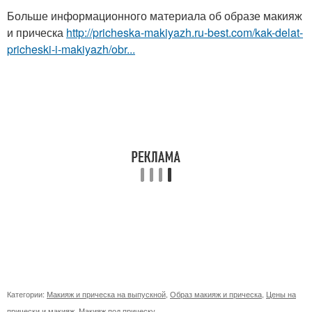
Больше информационного материала об образе макияж
и прическа
http://pricheska-makiyazh.ru-best.com/kak-delat-
pricheski-i-makiyazh/obr...
Категории:
Макияж и прическа на выпускной
,
Образ макияж и прическа
,
Цены на
прически и макияж
,
Макияж под прическу