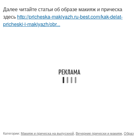
Далее читайте статьи об образе макияж и прическа
здесь
http://pricheska-makiyazh.ru-best.com/kak-delat-
pricheski-i-makiyazh/obr...
Категории:
Макияж и прическа на выпускной
,
Вечерние прически и макияж
,
Образ