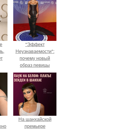
не
"Эффект
ь,
Неузнаваемости":
ет
почему новый
образ певицы
вызвал споры о
гранях
возможного?
На шанхайской
жно
премьере