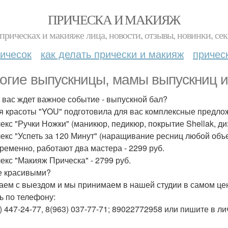
ПРИЧЕСКА И МАКИЯЖ
прическах и макияже лица, новости, отзывы, новинки, сек
ичесок
как делать прически и макияж
причес
огие выпускницы, мамы выпускниц и
 вас ждет важное событие - выпускной бал?
я красоты "YOU" подготовила для вас комплексные предлож
екс "Ручки Ножки" (маникюр, педикюр, покрытие Shellak, диз
екс "Успеть за 120 Минут" (наращивание ресниц любой объе
ременно, работают два мастера - 2299 руб.
екс "Макияж Прическа" - 2799 руб.
е красивыми?
аем с выездом и мы принимаем в нашей студии в самом цен
ь по телефону:
) 447-24-77, 8(963) 037-77-71; 89022772958 или пишите в ли