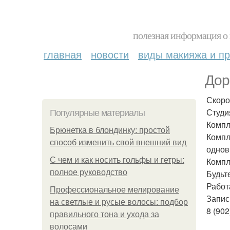
полезная информация о 
главная
новости
виды макияжа и пр
Дор
Скоро
Студи
Популярные материалы
Компл
Брюнетка в блондинку: простой
Компл
способ изменить свой внешний вид
однов
С чем и как носить гольфы и гетры:
Компл
полное руководство
Будьт
Работ
Профессиональное мелирование
Запис
на светлые и русые волосы: подбор
8 (902
правильного тона и ухода за
волосами