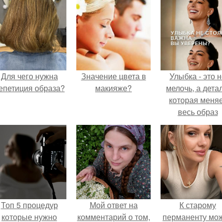
Для чего нужна
Значение цвета в
Улыбка - это 
епетиция образа?
макияже?
мелочь, а детал
которая меня
весь образ
человека.
Топ 5 процедур
Мой ответ на
К старому
которые нужно
комментарий о том,
перманенту мо