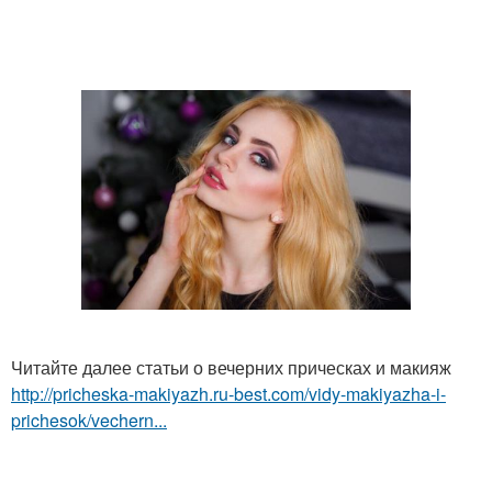
Читайте далее статьи о вечерних прическах и макияж
http://pricheska-makiyazh.ru-best.com/vidy-makiyazha-i-
prichesok/vechern...