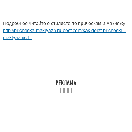
Подробнее читайте о стилисте по прическам и макияжу
http://pricheska-makiyazh.ru-best.com/kak-delat-pricheski-i-
makiyazh/sti...