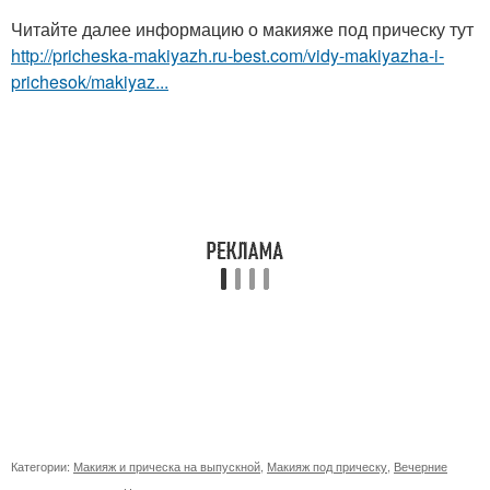
Читайте далее информацию о макияже под прическу тут
http://pricheska-makiyazh.ru-best.com/vidy-makiyazha-i-
prichesok/makiyaz...
Категории:
Макияж и прическа на выпускной
,
Макияж под прическу
,
Вечерние