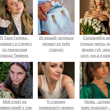
Я Таня Гилева -
20 вещей, которые
Сохраняйте м
изажист и стилист
делают из тебя
точные черты ли
по прическам
старуху:
форму губ, ли
города Тюмени.
скул, носа и раз
глаз.
Мой ответ на
К старому
Челка - шторк
омментарий о том,
перманенту можно
кому подходит, 