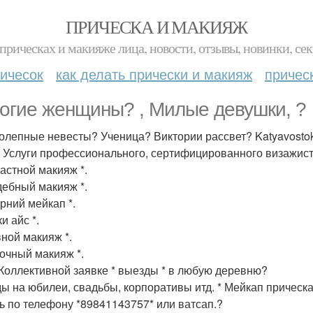
ПРИЧЕСКА И МАКИЯЖ
прическах и макияже лица, новости, отзывы, новинки, сек
ичесок
как делать прически и макияж
причес
огие женщины? , Милые девушки, ?
олепные невесты? Ученица? Виктории рассвет? Katyavostok
. Услуги профессионального, сертифицированного визажис
растной макияж *.
дебный макияж *.
ерний мейкап *.
и айс *.
вной макияж *.
точный макияж *.
Коллективной заявке * выезды * в любую деревню?
ы на юбилеи, свадьбы, корпоративы итд. * Мейкап прическа 
ь по телефону *89841143757* или ватсап.?