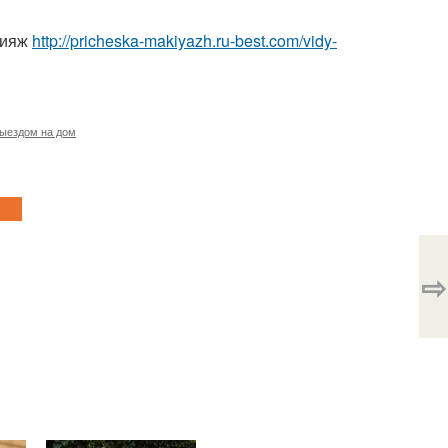
кияж
http://pricheska-makiyazh.ru-best.com/vidy-
выездом на дом
⇨