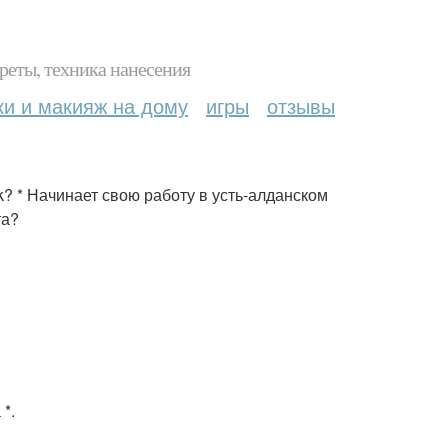
реты, техника нанесения
ки и макияж на дому
игры
отзывы
? * Начинает свою работу в усть-алданском
та?
*.