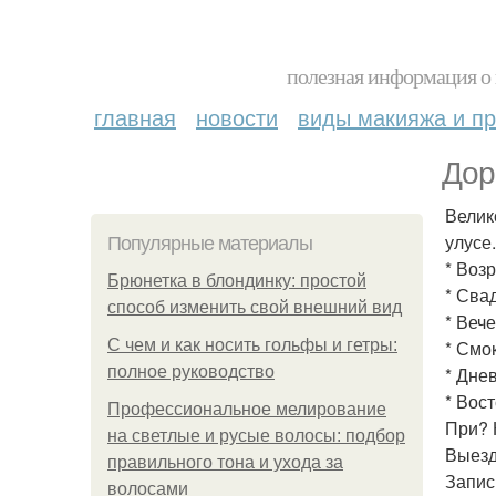
полезная информация о 
главная
новости
виды макияжа и пр
Дор
Велик
улусе
Популярные материалы
* Воз
Брюнетка в блондинку: простой
* Сва
способ изменить свой внешний вид
* Веч
С чем и как носить гольфы и гетры:
* Смок
полное руководство
* Дне
* Вос
Профессиональное мелирование
При? 
на светлые и русые волосы: подбор
Выезд
правильного тона и ухода за
Запис
волосами