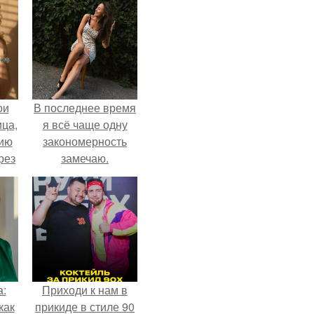
ои
В последнее время
ца,
я всё чаще одну
нию
закономерность
рез
замечаю.
а:
Приходи к нам в
как
прикиде в стиле 90