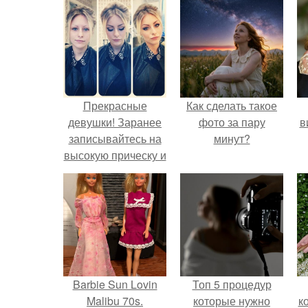
Прекрасные
Как сделать такое
девушки! Заранее
фото за пару
в
записывайтесь на
минут?
высокую прическу и
макияж, буду рада
сделать вас чуточку
счастливее.
Barbie Sun Lovin
Топ 5 процедур
Malibu 70s.
которые нужно
к