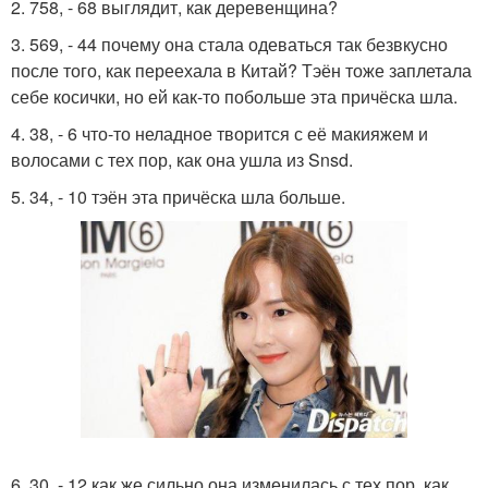
2. 758, - 68 выглядит, как деревенщина?
3. 569, - 44 почему она стала одеваться так безвкусно
после того, как переехала в Китай? Тэён тоже заплетала
себе косички, но ей как-то побольше эта причёска шла.
4. 38, - 6 что-то неладное творится с её макияжем и
волосами с тех пор, как она ушла из Snsd.
5. 34, - 10 тэён эта причёска шла больше.
6. 30, - 12 как же сильно она изменилась с тех пор, как