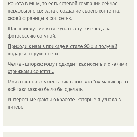
Работа в MLM, то есть сетевой компании сейчас
неразрывно связана с создание своего контента,
своей страницы в соц сетях.
Щас приедут меня выкупать а тут очередь на
фотосессию со мной.
Приходи к нам в прикиде в стиле 90 х и получай
подарки от руки вверх!
Челка - шторка: кому подходит, как носить и с какими
стрижками сочетать.
Мой ответ на комментарий о том, что "ну маникюр то
всё таки можно было бы сделать.
Интересные факты о красоте, которые я узнала в
питере.