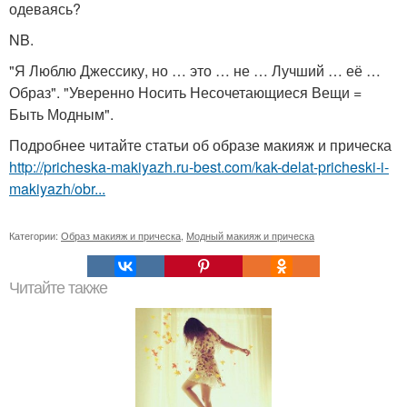
одеваясь?
NB.
"Я Люблю Джессику, но … это … не … Лучший … её …
Образ". "Уверенно Носить Несочетающиеся Вещи =
Быть Модным".
Подробнее читайте статьи об образе макияж и прическа
http://pricheska-makiyazh.ru-best.com/kak-delat-pricheski-i-
makiyazh/obr...
Категории:
Образ макияж и прическа
,
Модный макияж и прическа
Читайте также