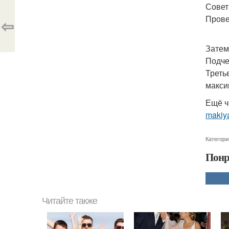
Совет
Прове
⇦
Затем
Подче
Треть
макси
Ещё ч
makiya
Категори
Понр
Читайте также