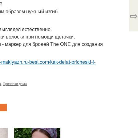
?
им образом нужный изгиб.
⇨
 выглядел естественно.
жи волоски при помощи щеточки.
 - маркер для бровей The ONE для создания
a-makiyazh.ru-best.com/kak-delat-pricheski-i-
а
,
Прически дома