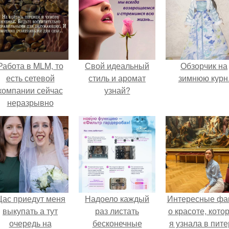
Работа в MLM, то
Свой идеальный
Обзорчик на
есть сетевой
стиль и аромат
зимнюю курн
компании сейчас
узнай?
неразрывно
вязана с создание
своего контента,
своей страницы в
соц сетях.
ас приедут меня
Надоело каждый
Интересные фа
выкупать а тут
раз листать
о красоте, кото
очередь на
бесконечные
я узнала в пите