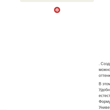
. Соз
можно
оттен
В это
Удобн
естес
Форму
Униве