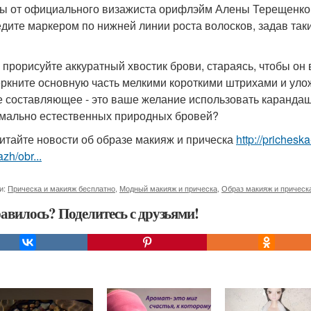
ы от официального визажиста орифлэйм Алены Терещенко
дите маркером по нижней линии роста волосков, задав так
 прорисуйте аккуратный хвостик брови, стараясь, чтобы он
ркните основную часть мелкими короткими штрихами и уло
е составляющее - это ваше желание использовать карандаш
мально естественных природных бровей?
итайте новости об образе макияж и прическа
http://prichesk
zh/obr...
и:
Прическа и макияж бесплатно
,
Модный макияж и прическа
,
Образ макияж и прическ
авилось? Поделитесь с друзьями!