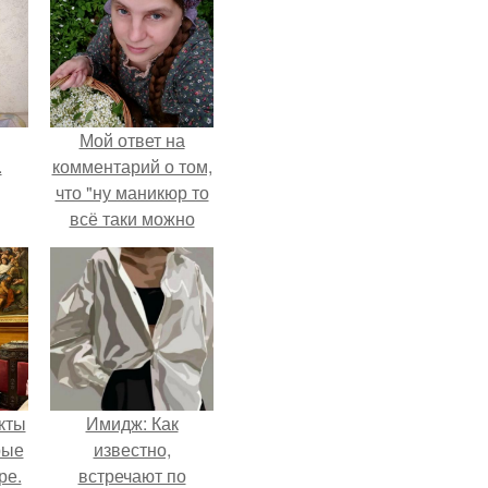
Мой ответ на
.
комментарий о том,
что "ну маникюр то
всё таки можно
было бы сделать.
кты
Имидж: Как
рые
известно,
ре.
встречают по