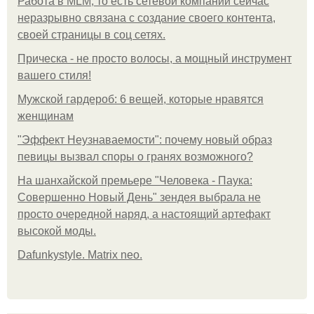
Работа в MLM, то есть сетевой компании сейчас
неразрывно связана с создание своего контента,
своей страницы в соц сетях.
Прическа - не просто волосы, а мощный инструмент
вашего стиля!
Мужской гардероб: 6 вещей, которые нравятся
женщинам
"Эффект Неузнаваемости": почему новый образ
певицы вызвал споры о гранях возможного?
На шанхайской премьере "Человека - Паука:
Совершенно Новый День" зендея выбрала не
просто очередной наряд, а настоящий артефакт
высокой моды.
Dafunkystyle. Matrix neo.