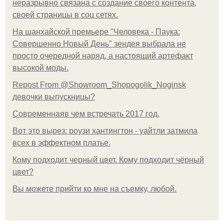
неразрывно связана с создание своего контента,
своей страницы в соц сетях.
На шанхайской премьере "Человека - Паука:
Совершенно Новый День" зендея выбрала не
просто очередной наряд, а настоящий артефакт
высокой моды.
Repost From @Showroom_Shopogolik_Noginsk
девочки выпускницы?
Современнаяв чем встречать 2017 год.
Вот это вырез: роузи хантингтон - уайтли затмила
всех в эффектном платьe.
Кому подходит черный цвет. Кому подходит чёрный
цвет?
Вы можете прийти ко мне на съемку, любой.