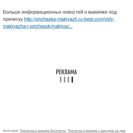
Больше информационных новостей о макияже под
прическу
http://pricheska-makiyazh.ru-best.com/vidy-
makiyazha-i-prichesok/makiyaz...
Категории:
Прическа и макияж бесплатно
,
Прическа и макияж с выездом на дом
,