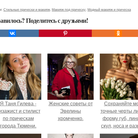
и:
Стильные прически и макияж
,
Макияж под прическу
,
Модный макияж и прическа
авилось? Поделитесь с друзьями!
Я Таня Гилева -
Женские советы от
Сохраняйте м
изажист и стилист
Эвелины
точные черты ли
по прическам
хромченко.
форму губ, ли
города Тюмени.
скул, носа и раз
глаз.