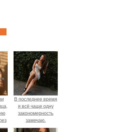
ои
В последнее время
ца,
я всё чаще одну
нию
закономерность
рез
замечаю.