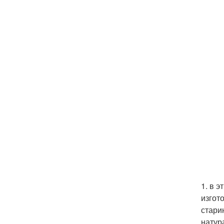
1. в 
изгот
стари
натур