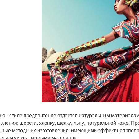
этно - стиле предпочтение отдается натуральным материала
овления: шерсти, хлопку, шелку, льну, натуральной коже. 
нные методы их изготовления: имеющими эффект непрпоп
альными красителями материалы.