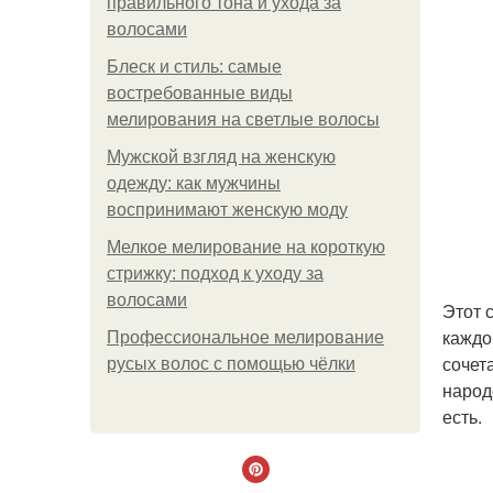
правильного тона и ухода за
волосами
Блеск и стиль: самые
востребованные виды
мелирования на светлые волосы
Мужской взгляд на женскую
одежду: как мужчины
воспринимают женскую моду
Мелкое мелирование на короткую
стрижку: подход к уходу за
волосами
Этот 
каждо
Профессиональное мелирование
сочет
русых волос с помощью чёлки
народ
есть.