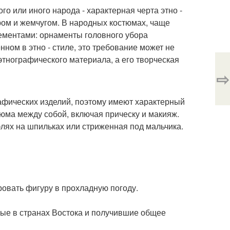
 или иного народа - характерная черта этно -
ром и жемчугом. В народных костюмах, чаще
ементами: орнаменты головного убора
ном в этно - стиле, это требование может не
этнографического материала, а его творческая
⇨
рафических изделий, поэтому имеют характерный
тюма между собой, включая прическу и макияж.
флях на шпильках или стриженная под мальчика.
овать фигуру в прохладную погоду.
ные в странах Востока и получившие общее