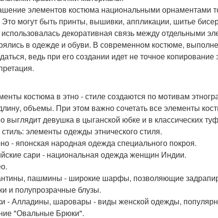
рашение элементов костюма национальными орнаментами того
. Это могут быть принты, вышивки, аппликации, шитье бисе
, использовалась декоративная связь между отдельными эл
рялись в одежде и обуви. В современном костюме, выполнен
даться, ведь при его создании идет не точное копирование 
претация.
ементы костюма в этно - стиле создаются по мотивам этног
 длину, объемы. При этом важно сочетать все элементы кос
о выглядит девушка в цыганской юбке и в классических ту
- стиль: элементы одежды этнического стиля.
оно - японская народная одежда специального покроя.
ийские сари - национальная одежда женщин Индии.
о.
антины, пашмины - широкие шарфы, позволяющие задрапир
ики и полупрозрачные блузы.
ки - Алладины, шаровары - виды женской одежды, популяр
ние "Овальные Брюки".