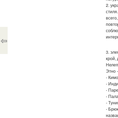
2. ук
стиля
всего
повто
соблю
интер
⇦
3. эл
крой,
Нелеп
Этно 
- Ким
- Инд
- Паре
- Пал
- Тун
- Брю
назва