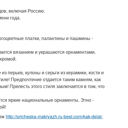
дов, включая Россию.
ени года.
ногоцветные платки, палантины и пашмины -
иваются вязанием и украшаются орнаментами.
ахромой.
з перьев, кулоны и серьги из керамики, кости и
тиле! Предпочтение отдается таким камням, как
ым! Прелесть этого стиля заключается в том, что
ются яркие национальные орнаменты. Этно -
ой!
ияж
http://pricheska-makiyazh.ru-best.com/kak-delat-