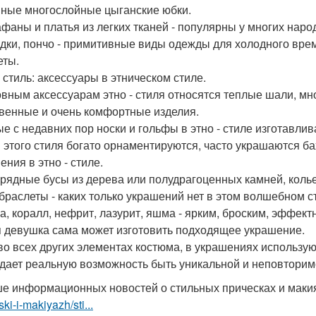
нные многослойные цыганские юбки.
афаны и платья из легких тканей - популярны у многих наро
идки, пончо - примитивные виды одежды для холодного врем
еты.
- стиль: аксессуары в этническом стиле.
овным аксессуарам этно - стиля относятся теплые шали, м
венные и очень комфортные изделия.
е с недавних пор носки и гольфы в этно - стиле изготавл
 этого стиля богато орнаментируются, часто украшаются б
ения в этно - стиле.
рядные бусы из дерева или полудрагоценных камней, колье и
 браслеты - каких только украшений нет в этом волшебном с
а, коралл, нефрит, лазурит, яшма - ярким, броским, эффектн
 девушка сама может изготовить подходящее украшение.
 во всех других элементах костюма, в украшениях использу
 дает реальную возможность быть уникальной и неповторим
е информационных новостей о стильных прическах и мак
ski-i-makiyazh/sti...