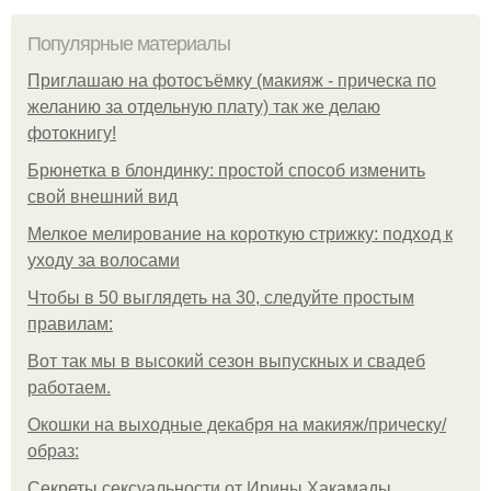
Популярные материалы
Приглашаю на фотосъёмку (макияж - прическа по
желанию за отдельную плату) так же делаю
фотокнигу!
Брюнетка в блондинку: простой способ изменить
свой внешний вид
Мелкое мелирование на короткую стрижку: подход к
уходу за волосами
Чтобы в 50 выглядеть на 30, следуйте простым
правилам:
Вот так мы в высокий сезон выпускных и свадеб
работаем.
Окошки на выходные декабря на макияж/прическу/
образ:
Секреты сексуальности от Ирины Хакамады.