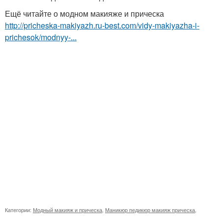
Ещё читайте о модном макияже и прическа
http://pricheska-makiyazh.ru-best.com/vidy-makiyazha-i-
prichesok/modnyy-...
Категории:
Модный макияж и прическа
,
Маникюр педикюр макияж прическа
,