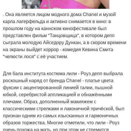
. Она является лицом модного дома Chanel и музой
карла лагерфельда и активно снимается в кино: в
прошлом году на каннском кинофестивале был
представлен фильм "Танцовщица", в котором депп
сыграла молодую Айседору Дункан, а в скором времени
на экраны выйдет хоррор - комедия Кевина Смита
"челюсти лося" с её участием.
Для бала института костюма лили - Роуз депп выбрала
роскошный наряд от бренда Chanel - платье цвета
фуксии с акцентированной линией талии, пышной
юбкой, серебристой аппликацией и обнажёнными
плечами. Образ, дополненный макияжем с
классическими стрелками и лаконичной причёской, был
признан одним из самых изысканных и гармоничных
образов торжества. Многие отметили, что лили - Роуз
очень похожа на мать, но при этом не стремится