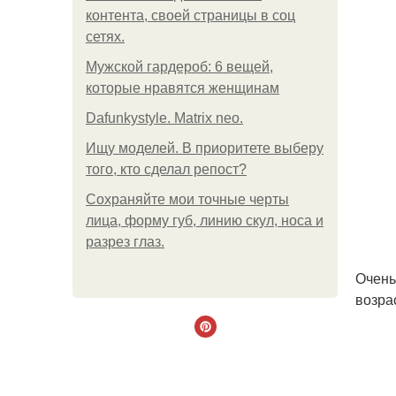
контента, своей страницы в соц
сетях.
Мужской гардероб: 6 вещей,
которые нравятся женщинам
Dafunkystyle. Matrix neo.
Ищу моделей. В приоритете выберу
того, кто сделал репост?
Сохраняйте мои точные черты
лица, форму губ, линию скул, носа и
разрез глаз.
Очень
возра