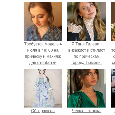
Требуется модель 4
Я Таня Гилева -
июля в 18: 00 на
визажист и стилист
т
причёску и макияж
по прическам
для отработки
города Тюмени.
с
новой техники?
Обзорчик на
Челка - шторка: