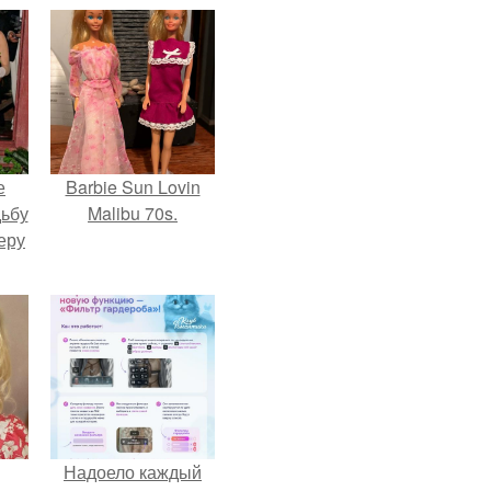
е
Barbie Sun Lovin
дьбу
Malibu 70s.
еру
Надоело каждый