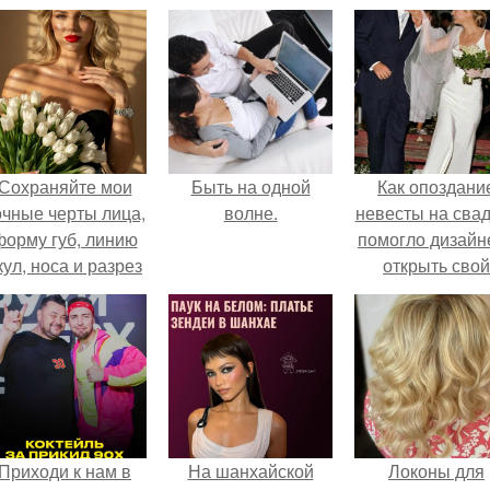
Сохраняйте мои
Быть на одной
Как опоздани
очные черты лица,
волне.
невесты на сва
форму губ, линию
помогло дизайн
кул, носа и разрез
открыть свой
глаз.
бренд.
Приходи к нам в
На шанхайской
Локоны для