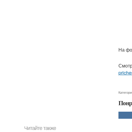
На фо
Смотр
priche
Категори
Понр
Читайте также