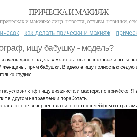
ПРИЧЕСКА И МАКИЯЖ
прическах и макияже лица, новости, отзывы, новинки, сек
ичесок
как делать прически и макияж
причес
ограф, ищу бабушку - модель?
 и очень давно сидела у меня эта мысль в голове и вот я р
й женщины, прям бабушки. В идеале ищу полностью седую и
только студию.
е на условиях тфп ищу визажиста и мастера по причёске! Я д
лит в другом направлении поработать.
ставлю своё вечернее платье в пол со шлейфом и стразами