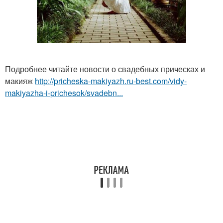
Подробнее читайте новости о свадебных прическах и
макияж
http://pricheska-makiyazh.ru-best.com/vidy-
makiyazha-i-prichesok/svadebn...