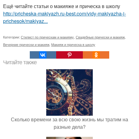
Ещё читайте статьи о макияже и прическа в школу
http://pricheska-makiyazh.ru-best.com/vidy-makiyazha-i-
prichesok/makiyaz...
Категории:
Стилист по прическам и макияжу
,
Свадебные прически и макияж
,
Вечерние прически и макияж
,
Макияж и прическа в школу
Читайте также
Сколько времени за всю свою жизнь мы тратим на
разные дела?