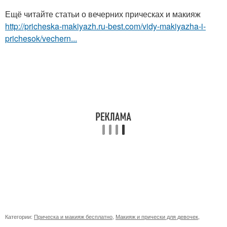
Ещё читайте статьи о вечерних прическах и макияж
http://pricheska-makiyazh.ru-best.com/vidy-makiyazha-i-
prichesok/vechern...
Категории:
Прическа и макияж бесплатно
,
Макияж и прически для девочек
,