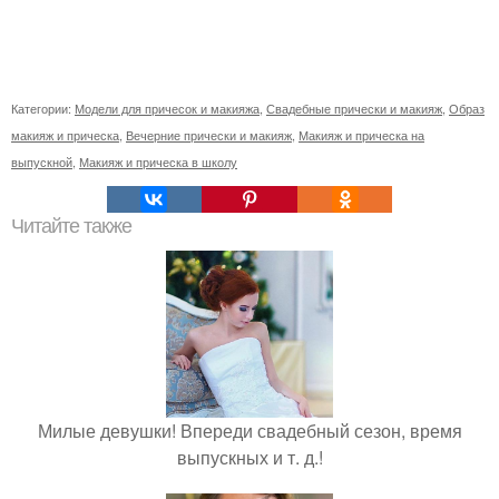
Категории:
Модели для причесок и макияжа
,
Свадебные прически и макияж
,
Образ
макияж и прическа
,
Вечерние прически и макияж
,
Макияж и прическа на
выпускной
,
Макияж и прическа в школу
Читайте также
Милые девушки! Впереди свадебный сезон, время
выпускных и т. д.!