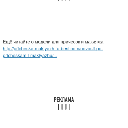
Ещё читайте о модели для причесок и макияжа
http://pricheska-makiyazh.ru-best.com/novosti-po-
pricheskam-i-makiyazhu/...