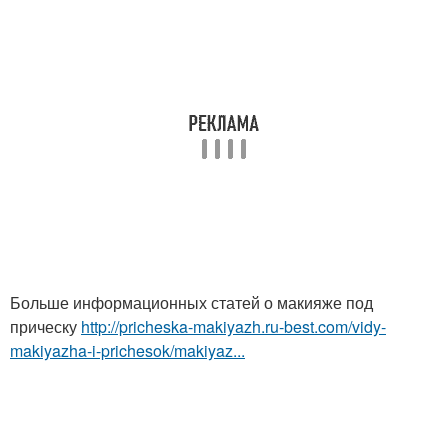
Больше информационных статей о макияже под
прическу
http://pricheska-makiyazh.ru-best.com/vidy-
makiyazha-i-prichesok/makiyaz...