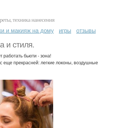
реты, техника нанесения
ки и макияж на дому
игры
отзывы
 и стиля.
т работать бьюти - зона!
ас еще прекрасней: легкие локоны, воздушные