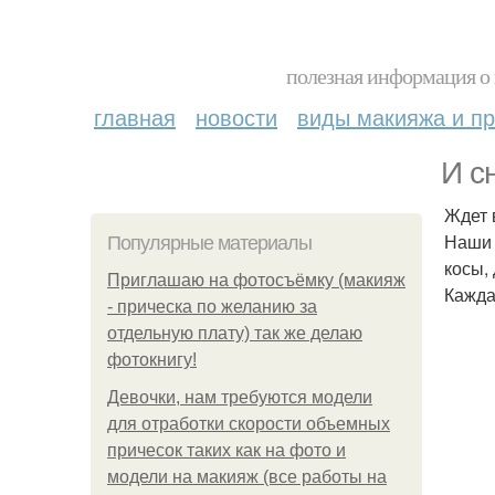
полезная информация о 
главная
новости
виды макияжа и пр
И с
Ждет в
Наши 
Популярные материалы
косы,
Приглашаю на фотосъёмку (макияж
Кажда
- прическа по желанию за
отдельную плату) так же делаю
фотокнигу!
Девочки, нам требуются модели
для отработки скорости объемных
причесок таких как на фото и
модели на макияж (все работы на