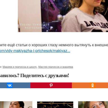
ите ещё статьи о хороших глазу немного вытянуть к внешн
om/vidy-makiyazha-i-prichesok/makiyaz...
и:
Макияж и прическа в школу
,
Мастер причесок и макияжа
авилось? Поделитесь с друзьями!