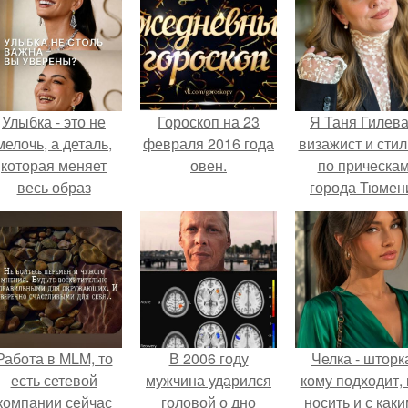
Улыбка - это не
Гороскоп на 23
Я Таня Гилева
мелочь, а деталь,
февраля 2016 года
визажист и стил
которая меняет
овен.
по прическа
весь образ
города Тюмен
человека.
Работа в MLM, то
В 2006 году
Челка - шторк
есть сетевой
мужчина ударился
кому подходит, 
компании сейчас
головой о дно
носить и с как