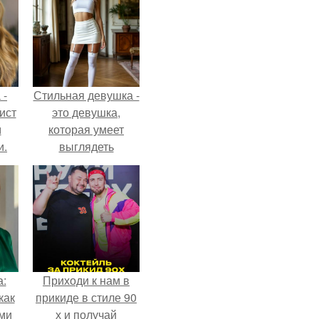
 -
Стильная девушка -
ист
это девушка,
м
которая умеет
и.
выглядеть
привлекательно и
элегантно в любои
ситуации.
а:
Приходи к нам в
как
прикиде в стиле 90
ими
х и получай