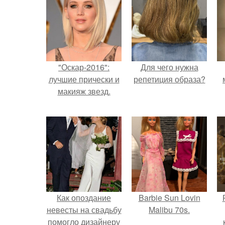
"Оскар-2016":
Для чего нужна
лучшие прически и
репетиция образа?
макияж звезд.
Как опоздание
Barbie Sun Lovin
невесты на свадьбу
Malibu 70s.
помогло дизайнеру