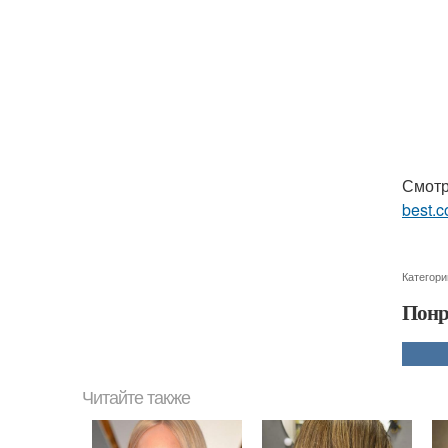
Смотр
best.c
Категори
Понр
Читайте также