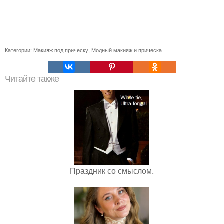
Категории:
Макияж под прическу
,
Модный макияж и прическа
Читайте также
Праздник со смыслом.