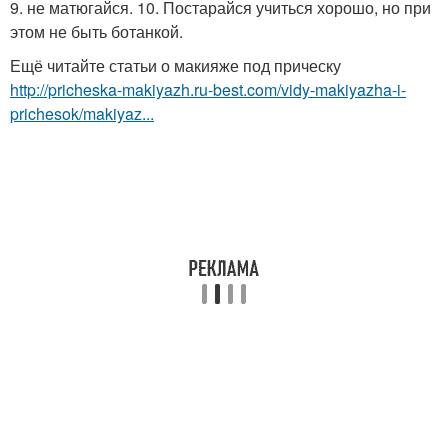
9. не матюгайся. 10. Постарайся учиться хорошо, но при
этом не быть ботанкой.
Ещё читайте статьи о макияже под прическу
http://pricheska-makiyazh.ru-best.com/vidy-makiyazha-i-
prichesok/makiyaz...