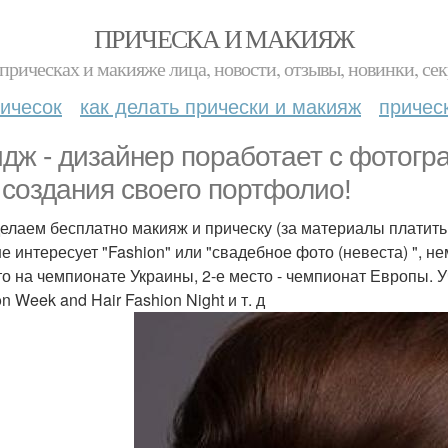
ПРИЧЕСКА И МАКИЯЖ
прическах и макияже лица, новости, отзывы, новинки, сек
ичесок
как делать прически и макияж
причес
дж - дизайнер поработает с фотогр
 создания своего портфолио!
елаем бесплатно макияж и прическу (за материалы платить 
е интересует "Fashion" или "свадебное фото (невеста) ", не
то на чемпионате Украины, 2-е место - чемпионат Европы. 
n Week and Hair Fashion Night и т. д