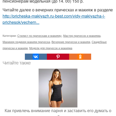
пенсионерам модельная (до 14. 00) 150 р.
Читайте далее о вечерних прическах и макияж в разделе
http://pricheska-makiyazh.ru-best.com/vidy-makiyazha-i-
prichesok/vechern...
Категории:
Стилист по прическам и макияжу
,
Мастер причесок и макияжа
,
Маникюр педикюр макияж прическа
,
Вечерние прически и макияж
,
Свадебные
прически и макияж
,
Модели для причесок и макияжа
Читайте также
Как привлечь внимание парня и заставить его думать о