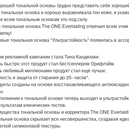
орошей тональной основы трудно представить себе хороши
 тональная основа и хорошо выравнивала тон кожи, и ухажи
Не всем тональным основам это под силу.
 тональная основа The ONE Everlasting отвечает всем эти
метку!
рвые тональная основа "Ультрастойкость" появилась в ассо
ом рекламной кампании стала Тина Канделаки.
нь быстро этот продукт стал бестселлером Орифлэйм.
ь любимый миллионами продукт стал ещё лучше:
кость и защита от стирания до 25- часов*.
дукты созданы на основе восстанавливающего антиоксидант
ы.
ополнении к тональной основе теперь выходит и ультрастойк
езультатам клинических тестов.
ущества тональной основы и корректора The ONE Everlasti
альная основа скрывает все несовершенства, создавая иде
легкой силиконовой текстуры.