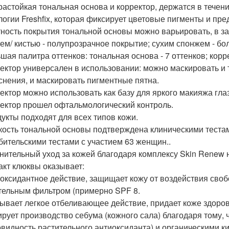
трастойкая тональная основа и корректор, держатся в течение
логии Freshfix, которая фиксирует цветовые пигменты и пре
тность покрытия тональной основы можно варьировать, в з
ем/ кистью - полупрозрачное покрытие; сухим спонжем - бо
шая палитра оттенков: тональная основа - 7 оттенков; корре
ректор универсален в использовании: можно маскировать и 
снения, и маскировать пигментные пятна.
ректор можно использовать как базу для яркого макияжа глаз
ректор прошел офтальмологический контроль.
дукты подходят для всех типов кожи.
кость тональной основы подтверждена клиническими теста
бительскими тестами с участием 63 женщин..
нительный уход за кожей благодаря комплексу Skin Renew н
акт клюквы оказывает:
иоксидантное действие, защищает кожу от воздействия сво
тельным фильтром (примерно SPF 8.
зывает легкое отбеливающее действие, придает коже здоров
ирует производство себума (кожного сала) благодаря тому,
овидность растительного антиоксиданта) и органическими к