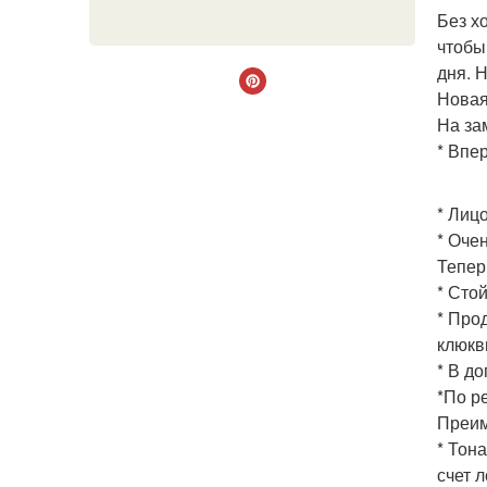
Без х
чтобы
дня. 
Новая
На за
* Впе
* Лиц
* Оче
Тепер
* Стой
* Про
клюкв
* В д
*По р
Преим
* Тон
счет 