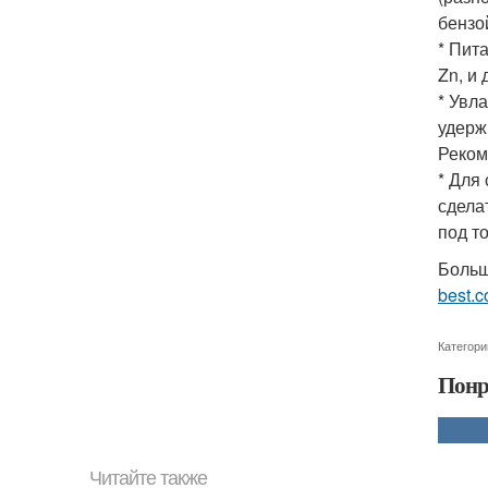
бензо
* Пита
Zn, и 
* Увл
удерж
Реком
* Для
сдела
под т
Больш
best.c
Категори
Понр
Читайте также