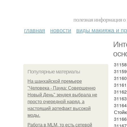
полезная информация о 
главная
новости
виды макияжа и пр
Инт
осн
31158
31159
Популярные материалы
31160
На шанхайской премьере
31161
"Человека - Паука: Совершенно
31162
Новый День" зендея выбрала не
31163
просто очередной наряд, а
31164 
настоящий артефакт высокой
Стойк
моды.
31166
Работа в MLM, то есть сетевой
31167