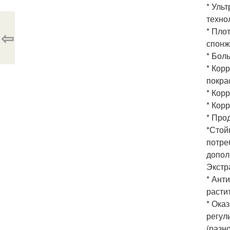
* Уль
техно
* Пло
⇦
спонж
* Боль
* Кор
покра
* Кор
* Кор
* Про
*Стой
потре
допол
Экстр
* Ант
расти
* Ока
регул
(разн