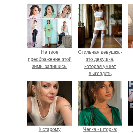
На твое
Стильная девушка -
преображение этой
это девушка,
зимы запишись.
которая умеет
выглядеть
привлекательно и
элегантно в любои
ситуации.
К старому
Челка - шторка: