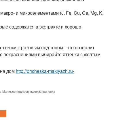
 макро- и микроэлементами (J, Fe, Cu, Ca, Mg, K,
торые содержатся в экстракте и хорошо
оттенки с розовым под тоном - это позволит
и с покраснениями выбирайте оттенки с желтым
 на дом
http://pricheska-makiyazh.ru-
а
,
Маникюр педикюр макияж прическа