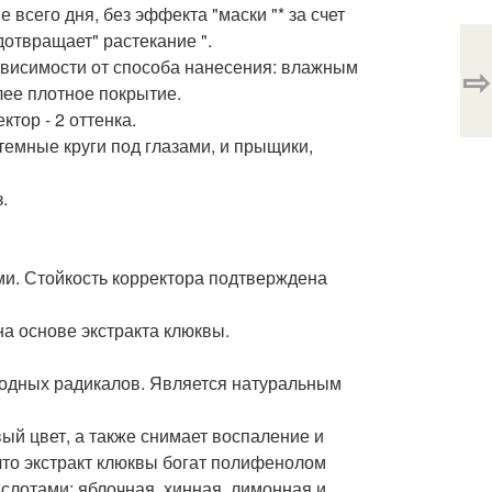
 всего дня, без эффекта "маски "* за счет
дотвращает" растекание ".
ависимости от способа нанесения: влажным
⇨
лее плотное покрытие.
ктор - 2 оттенка.
темные круги под глазами, и прыщики,
.
ми. Стойкость корректора подтверждена
а основе экстракта клюквы.
бодных радикалов. Является натуральным
ый цвет, а также снимает воспаление и
 что экстракт клюквы богат полифенолом
ислотами: яблочная, хинная, лимонная и