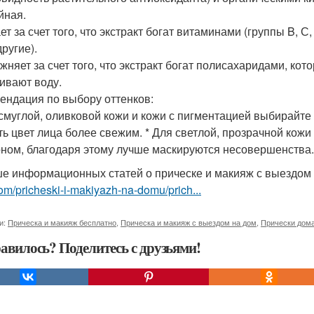
йная.
ет за счет того, что экстракт богат витаминами (группы B, С,
другие).
ажняет за счет того, что экстракт богат полисахаридами, ко
ивают воду.
ендация по выбору оттенков:
 смуглой, оливковой кожи и кожи с пигментацией выбирайте 
ть цвет лица более свежим. * Для светлой, прозрачной кож
оном, благодаря этому лучше маскируются несовершенства.
е информационных статей о прическе и макияж с выездом
om/pricheski-i-makiyazh-na-domu/prich...
и:
Прическа и макияж бесплатно
,
Прическа и макияж с выездом на дом
,
Прически дом
авилось? Поделитесь с друзьями!