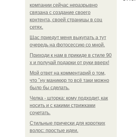
компании сейчас неразрывно
связана с создание своего
контента, своей страницы в соц
сетях.
Щас приедут меня выкупать а тут
очередь на фотосессию со мной.
Приходи к нам в прикиде в стиле 90
х и получай подарки от руки вверх!
Мой ответ на комментарий о том,
что "ну маникюр то всё таки можно
было бы сделать.
Челка - шторка: кому подходит, как
носить и с какими стрижками
сочетать.
Стильные прически для коротких
волос: простые идеи.