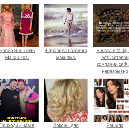
Barbie Sun Lovin
4 правила базового
Работа в MLM, 
Malibu 70s.
макияжа.
есть сетевой
компании сейч
неразрывно
связана с созда
своего контент
своей страниц
соц сетях.
Приходи к нам в
Локоны для
Решила