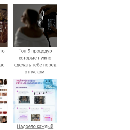
то
Топ 5 процедур
которые нужно
ас
сделать тебе перед
отпуском.
ние
а,
ы в
Надоело каждый