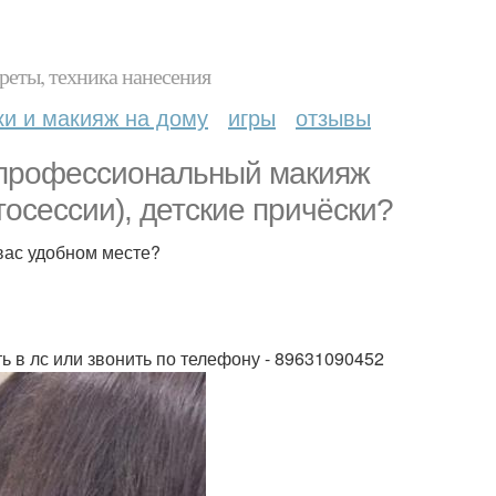
реты, техника нанесения
ки и макияж на дому
игры
отзывы
, профессиональный макияж
тосессии), детские причёски?
вас удобном месте?
ь в лс или звонить по телефону - 89631090452