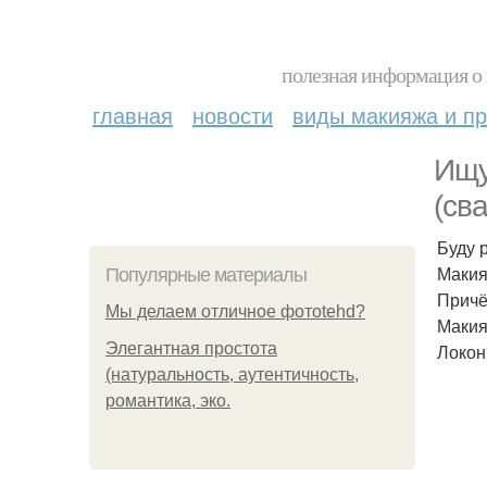
полезная информация о 
главная
новости
виды макияжа и пр
Ищу
(св
Буду 
Макия
Популярные материалы
Причёс
Мы делаем отличное фотоtehd?
Макия
Элегантная простота
Локон
(натуральность, аутентичность,
романтика, эко.