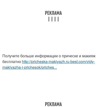
Получите больше информации о прическе и макияж
бесплатно
http://pricheska-makiyazh.ru-best.com/vidy-
makiyazha-i-prichesok/priches...